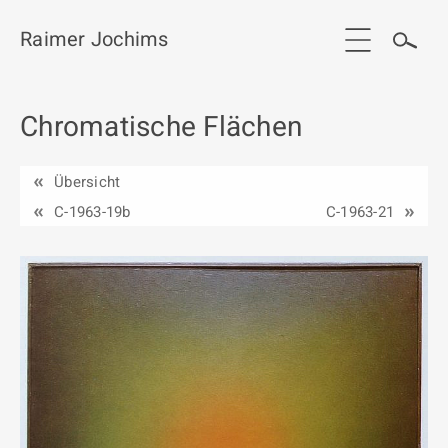
Raimer Jochims
Chromatische Flächen
Start
Aktuelles
Übersicht
Werkgruppen / Work groups
C-1963-19b
C-1963-21
Ausstellungen
Vita
Publikationen
Kontakt