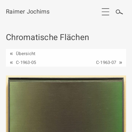
Raimer Jochims
Chromatische Flächen
Start
Aktuelles
Übersicht
Werkgruppen / Work groups
C-1963-05
C-1963-07
Ausstellungen
Vita
Publikationen
Kontakt