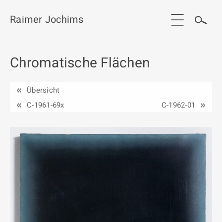
Raimer Jochims
Chromatische Flächen
Start
Aktuelles
Übersicht
Werkgruppen / Work groups
C-1961-69x
C-1962-01
Ausstellungen
Vita
Publikationen
Kontakt