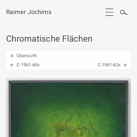
Raimer Jochims
Chromatische Flächen
Start
Aktuelles
Übersicht
Werkgruppen / Work groups
C-1961-60x
C-1961-62x
Ausstellungen
Vita
Publikationen
Kontakt