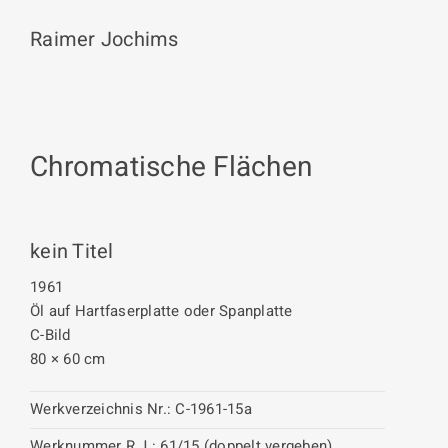
Raimer Jochims
Chromatische Flächen
kein Titel
1961
Öl auf Hartfaserplatte oder Spanplatte
C-Bild
80 × 60 cm
Werkverzeichnis Nr.:
C-1961-15a
Werknummer R.J.:
61/15 (doppelt vergeben)