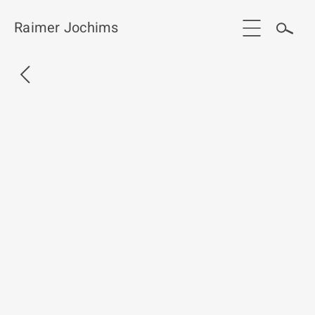
Raimer Jochims
Start
Aktuelles
Werkgruppen / Work groups
Ausstellungen
Vita
Publikationen
Kontakt